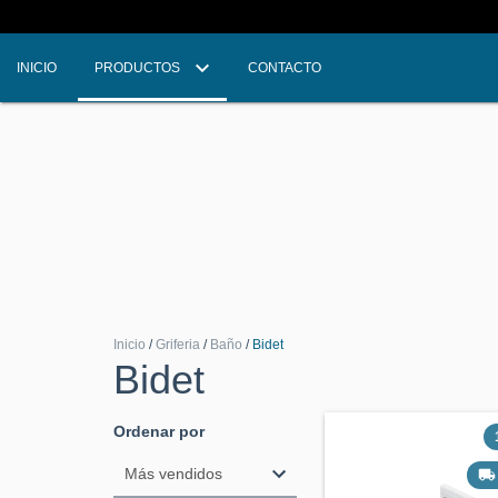
INICIO
PRODUCTOS
CONTACTO
Inicio
/
Griferia
/
Baño
/
Bidet
Bidet
Ordenar por