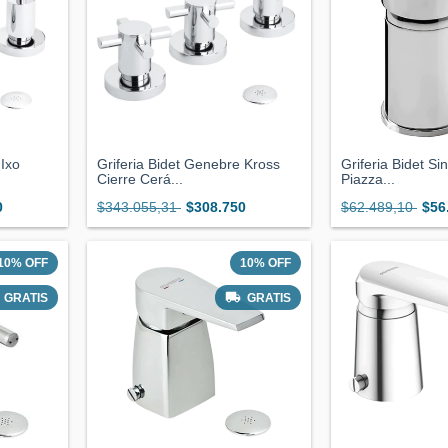
 Ixo
Griferia Bidet Genebre Kross
Griferia Bidet Si
Cierre Cerá...
Piazza...
0
$343.055,31
$308.750
$62.489,10
$56
10
%
OFF
10
%
OFF
GRATIS
GRATIS