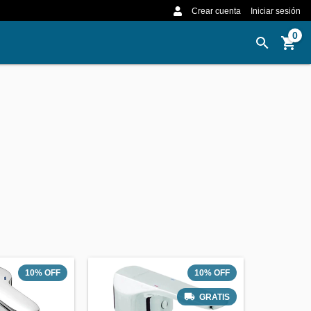
Crear cuenta
Iniciar sesión
0
10
%
OFF
10
%
OFF
GRATIS