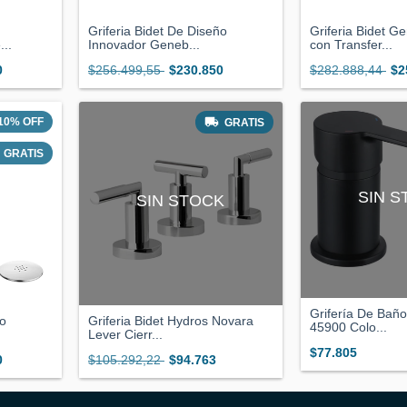
Griferia Bidet De Diseño
Griferia Bidet G
..
Innovador Geneb...
con Transfer...
0
$256.499,55
$230.850
$282.888,44
$2
10
%
OFF
GRATIS
GRATIS
SIN 
SIN STOCK
Grifería De Bañ
ño
Griferia Bidet Hydros Novara
45900 Colo...
Lever Cierr...
$77.805
0
$105.292,22
$94.763