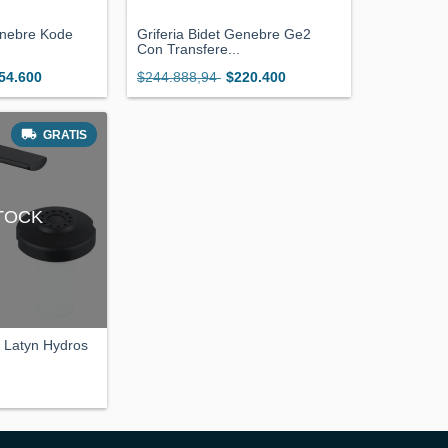
enebre Kode
Griferia Bidet Genebre Ge2
Con Transfere...
54.600
$244.888,94
$220.400
GRATIS
STOCK
o Latyn Hydros