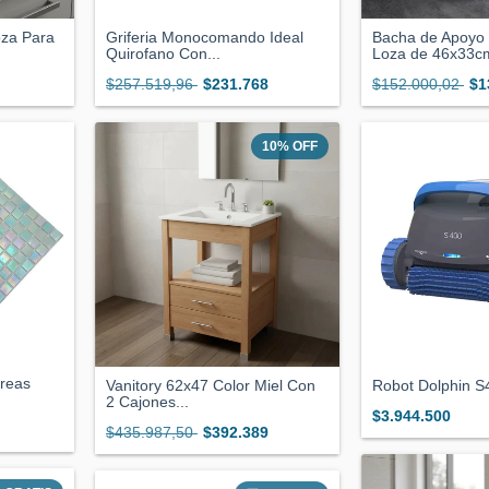
za Para
Griferia Monocomando Ideal
Bacha de Apoyo 
Quirofano Con...
Loza de 46x33cm
$257.519,96
$231.768
$152.000,02
$1
10
%
OFF
treas
Vanitory 62x47 Color Miel Con
Robot Dolphin S
2 Cajones...
$3.944.500
$435.987,50
$392.389