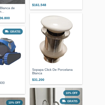
$161.548
Blanca de
...
36.800
GRATIS
Sopapa Click De Porcelana
Blanca
$31.200
400
10
%
OFF
GRATIS
10
%
OFF