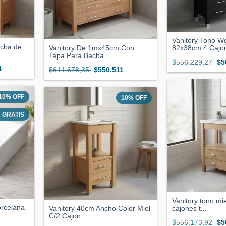
Vanitory Tono 
acha de
Vanitory De 1mx45cm Con
82x38cm 4 Cajon
Tapa Para Bacha...
$556.229,27
$5
4
$611.678,35
$550.511
10
%
OFF
10
%
OFF
GRATIS
Vanitory tono mi
rcelana
Vanitory 40cm Ancho Color Miel
cajones t...
C/2 Cajon...
$556.173,92
$5