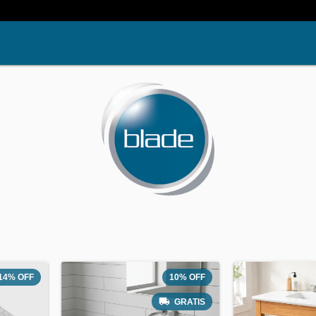
14
%
OFF
10
%
OFF
GRATIS