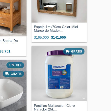
Espejo 1mx70cm Color Miel
Marco de Mader...
$165.000
$141.900
cm Bacha De
.
98.751
GRATIS
10
%
OFF
GRATIS
Pastillas Multiaccion Cloro
Nataclor 25k...