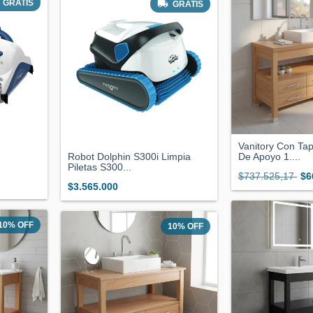
GRATIS
GRATIS
Vanitory Con Ta
Robot Dolphin S300i Limpia
De Apoyo 1....
Piletas S300...
$737.525,17
$6
$3.565.000
10
%
OFF
10
%
OFF