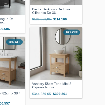
Bacha De Apoyo De Loza
Cilíndrica De 36...
Wengue De
$126.851,05
$114.166
e...
00.606
10
%
OFF
10
%
OFF
Vanitory 58cm Tono Miel 2
Cajones No Inc...
el 82cm x 38 4
$344.289,65
$309.861
00.557