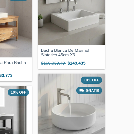
Bacha Blanca De Marmol
Sintetico 45cm X3...
pa Para Bacha
$166.039,49
$149.435
63.773
10
%
OFF
GRATIS
10
%
OFF