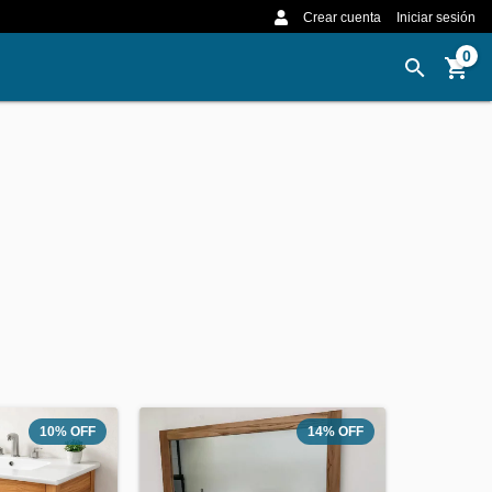
Crear cuenta
Iniciar sesión
0
10
%
OFF
14
%
OFF