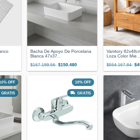
lanco
Bacha De Apoyo De Porcelana
Vanitory 82x48
Blanca 47x37...
Loza Color Mie..
$167.199,56
$150.480
$554.167,84
$4
10
%
OFF
10
%
OFF
GRATIS
GRATIS