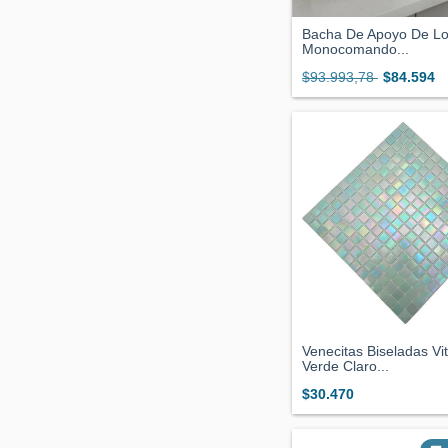
Bacha De Apoyo De Lo
Monocomando...
$93.993,78
$84.594
Venecitas Biseladas Vi
Verde Claro...
$30.470