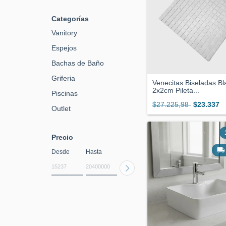
Categorías
Vanitory
Espejos
Bachas de Baño
Griferia
Venecitas Biseladas B
2x2cm Pileta...
Piscinas
$27.225,98
$23.337
Outlet
Precio
Desde
Hasta