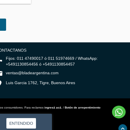
ONTACTANOS
Fijos: 011 47490017 ó 011 51974669 / WhatsApp:
+5491130854456 ó +5491130854457
ventas@bladeargentina.com
Luis Garcia 1762, Tigre, Buenos Aires
los consumidores. Para reclamos
ingresá acá.
/
Botón de arrepentimiento
ENTENDIDO