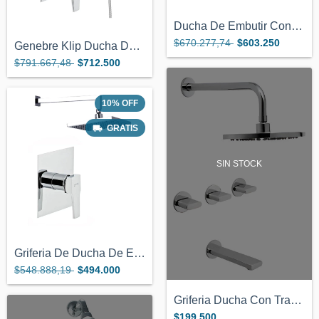
Ducha De Embutir Con Transferencia Geneb...
$670.277,74
$603.250
Genebre Klip Ducha De Embutir Con Transf...
$791.667,48
$712.500
10
%
OFF
GRATIS
SIN STOCK
Griferia De Ducha De Embutir Sin Transfe...
$548.888,19
$494.000
Griferia Ducha Con Transferencia Hydros...
$199.500