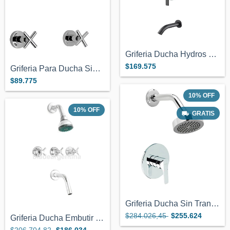
Griferia Ducha Hydros Calyx Negro Mate C...
$169.575
Griferia Para Ducha Sin Transferencia Hy...
$89.775
10
%
OFF
10
%
OFF
GRATIS
Griferia Ducha Sin Transferencia Genebre...
$284.026,45
$255.624
Griferia Ducha Embutir Cierre Ceramico T...