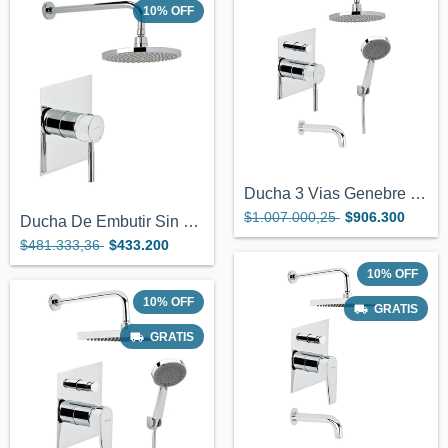
10
%
OFF
Ducha 3 Vias Genebre Tau Duchador + Pico...
$1.007.000,25
$906.300
Ducha De Embutir Sin Transferencia Geneb...
$481.333,36
$433.200
10
%
OFF
10
%
OFF
GRATIS
GRATIS