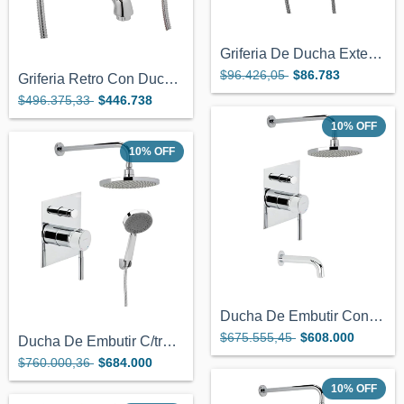
Griferia De Ducha Exterior C Transferenc...
$96.426,05
$86.783
Griferia Retro Con Duchador Manual Para...
$496.375,33
$446.738
10
%
OFF
10
%
OFF
Ducha De Embutir Con Transferencia Geneb...
$675.555,45
$608.000
Ducha De Embutir C/transferencia A Ducha...
$760.000,36
$684.000
10
%
OFF