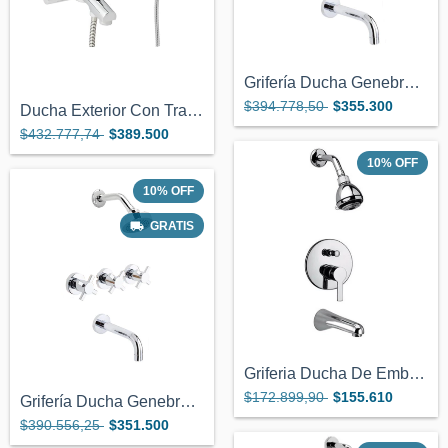
Grifería Ducha Genebre Ixo Cierre Cerámi...
$394.778,50
$355.300
Ducha Exterior Con Transferencia Genebre...
$432.777,74
$389.500
10
%
OFF
10
%
OFF
GRATIS
Griferia Ducha De Embutir Con Transferen...
$172.899,90
$155.610
Grifería Ducha Genebre Kross Cierre Cerá...
$390.556,25
$351.500