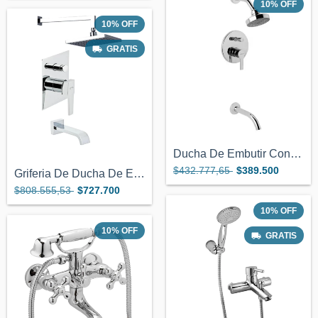
10
%
OFF
10
%
OFF
GRATIS
Ducha De Embutir Con Transferencia Geneb...
$432.777,65
$389.500
Griferia De Ducha De Embutir C/transfere...
$808.555,53
$727.700
10
%
OFF
10
%
OFF
GRATIS