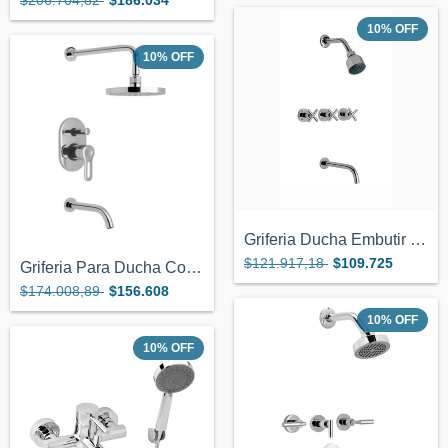
$206.704,82
$186.034
10
%
OFF
10
%
OFF
Griferia Ducha Embutir Transferencia Nov...
$121.917,18
$109.725
Griferia Para Ducha Con Transferencia Hy...
$174.008,89
$156.608
10
%
OFF
10
%
OFF