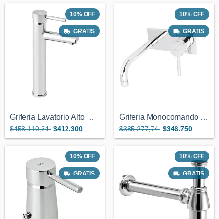
10
%
OFF
10
%
OFF
GRATIS
GRATIS
Griferia Lavatorio Alto Genebre Tau 1
Griferia Monocomando Lavatorio De Pared...
$458.110,34
$412.300
$385.277,74
$346.750
10
%
OFF
10
%
OFF
GRATIS
GRATIS