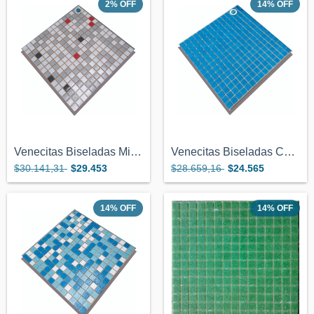
2
%
OFF
14
%
OFF
Venecitas Biseladas Mix Gris Blanco Rojo...
Venecitas Biseladas Celeste Oscuro 2x2....
$30.141,31
$29.453
$28.659,16
$24.565
14
%
OFF
14
%
OFF