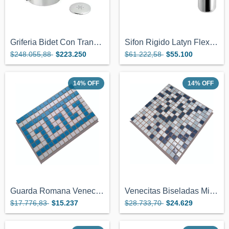
Griferia Bidet Con Transferencia Genebre...
Sifon Rigido Latyn Flex Af-2950 Para Lav...
$248.055,88
$223.250
$61.222,58
$55.100
14
%
OFF
14
%
OFF
Guarda Romana Venecitas Biseladas 2x2 De...
Venecitas Biseladas Mix 2 Tonos Gris C/...
$17.776,83
$15.237
$28.733,70
$24.629