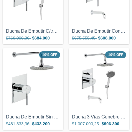
Ducha De Embutir C/transferencia A Ducha...
Ducha De Embutir Con Transferencia Geneb...
$760.000,36
$684.000
$675.555,45
$608.000
10
%
OFF
10
%
OFF
Ducha De Embutir Sin Transferencia Geneb...
Ducha 3 Vias Genebre Tau Duchador + Pico...
$481.333,36
$433.200
$1.007.000,25
$906.300