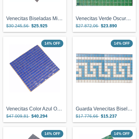
Venecitas Biseladas Mix Dos Celestes Y B...
Venecitas Verde Oscuro 2x2 Cm Biseladas...
$30.245,56
$25.925
$27.872,06
$23.890
14
%
OFF
14
%
OFF
Venecitas Color Azul Oscuro 2x2 Cm P Pil...
Guarda Venecitas Biseladas 2x2 De Pileta...
$47.009,81
$40.294
$17.776,66
$15.237
14
%
OFF
14
%
OFF