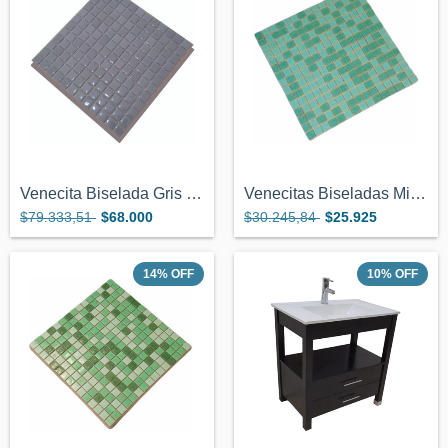
Venecita Biselada Gris Calidad Premium 2...
Venecitas Biseladas Mix Aguamarina 2x2 X...
$79.333,51
$68.000
$30.245,84
$25.925
14
%
OFF
10
%
OFF