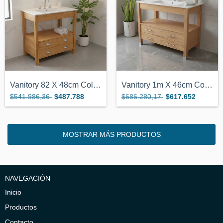
Vanitory 82 X 48cm Color Miel Con Bacha...
Vanitory 1m X 46cm Color Miel Con Bacha...
$541.986,36
$487.788
$686.280,17
$617.652
MOSTRAR MÁS PRODUCTOS
NAVEGACIÓN
Inicio
Productos
Contacto