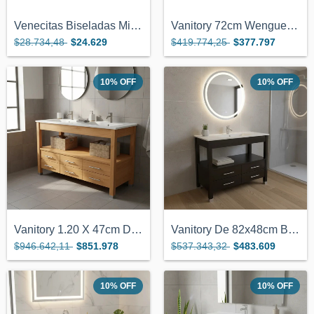
Venecitas Biseladas Mix Verdes 2x2 Para...
Vanitory 72cm Wengue 2 Cajones Bacha Már...
$28.734,48
$24.629
$419.774,25
$377.797
10
%
OFF
10
%
OFF
Vanitory 1.20 X 47cm Doble Bacha De Loza...
Vanitory De 82x48cm Bacha De Loza 4 Cajo...
$946.642,11
$851.978
$537.343,32
$483.609
10
%
OFF
10
%
OFF